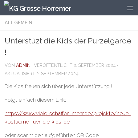
Zum Inhalt springen
ALLGEMEIN
Unterstüzt die Kids der Purzelgarde
!
VON
ADMIN
· VERÖFFENTLICHT
2. SEPTEMBER 2024
·
AKTUALISIERT
2. SEPTEMBER 2024
Die Kids freuen sich über jede Unterstützung !
Folgt einfach diesem Link:
https://www.viele-schaffen-mehr.de/projekte/neue-
kostueme-fuer-die-kids-de
oder scannt den aufgeführten QR Code.